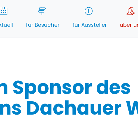
ktuell
für Besucher
für Aussteller
über u
n Sponsor des
ins Dachauer