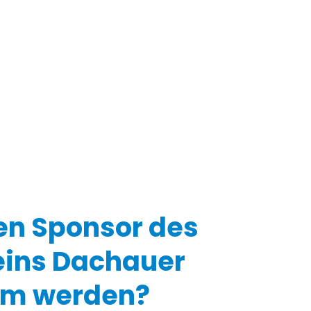
en Sponsor des
eins Dachauer
rm werden?