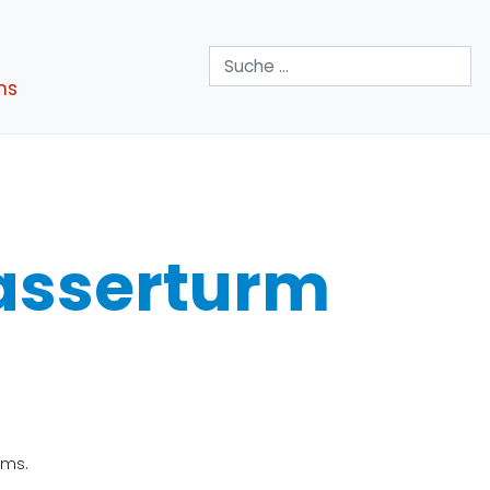
Suchen
ns
asserturm
rms.