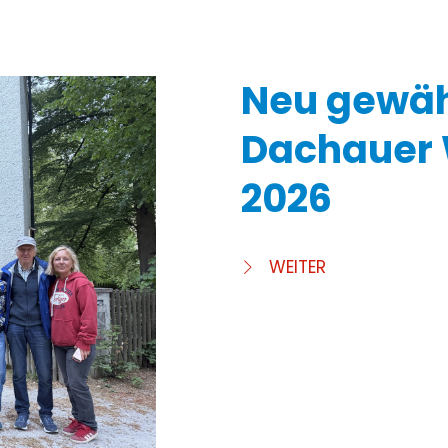
Neu gewäh
Dachauer 
2026
WEITER