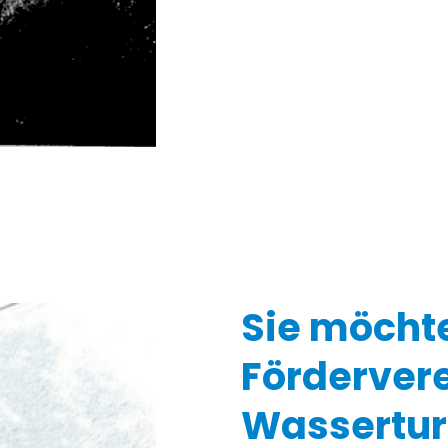
Sie möcht
Förderver
Wassertu