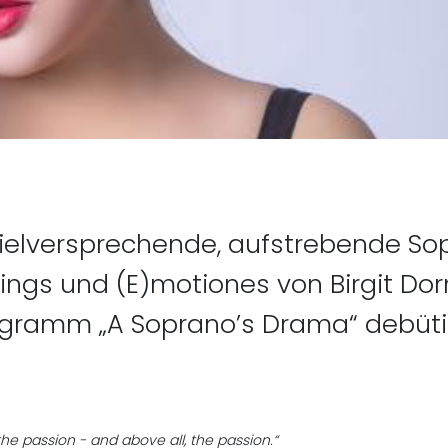
cante - Musik für Gitarre (K
ielversprechende, aufstrebende Sop
ings und (E)motiones von Birgit Do
ogramm „A Soprano’s Drama“ debüti
he passion - and above all, the passion.“