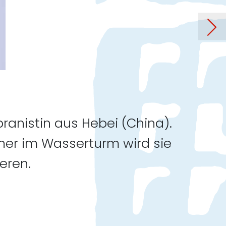
onzert mit Oliver Thedieck)
ranistin aus Hebei (China).
rner im Wasserturm wird sie
eren.