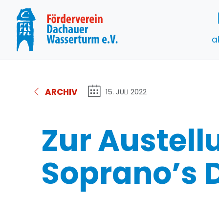
a
ARCHIV
15. JULI 2022
Zur Austell
Soprano’s 