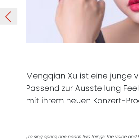
re)
stellung Birgit Dorner: Toc
Mengqian Xu ist eine junge v
Passend zur Ausstellung Feel
mit ihrem neuen Konzert-Pr
„To sing opera, one needs two things: the voice and t