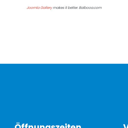
Joomla Gallery
makes it better. Balbooa.com
Öffnungszeiten
V