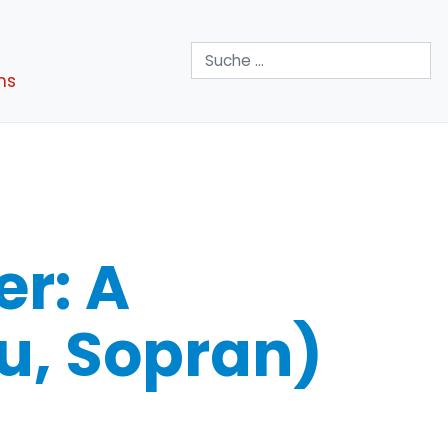
Suchen
ns
er: A
u, Sopran)