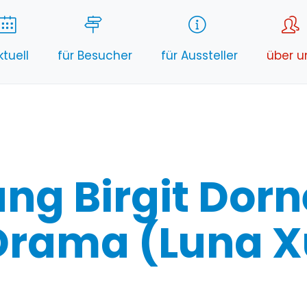
ktuell
für Besucher
für Aussteller
über u
ung Birgit Dorn
Drama (Luna X