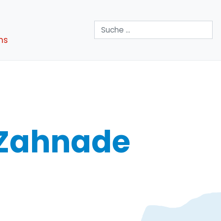
Suchen
ns
, Zahnade