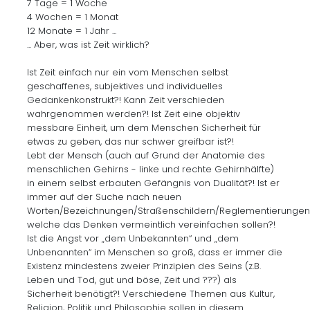
7 Tage = 1 Woche
4 Wochen = 1 Monat
12 Monate = 1 Jahr ...
... Aber, was ist Zeit wirklich?
Ist Zeit einfach nur ein vom Menschen selbst
geschaffenes, subjektives und individuelles
Gedankenkonstrukt?! Kann Zeit verschieden
wahrgenommen werden?! Ist Zeit eine objektiv
messbare Einheit, um dem Menschen Sicherheit für
etwas zu geben, das nur schwer greifbar ist?!
Lebt der Mensch (auch auf Grund der Anatomie des
menschlichen Gehirns - linke und rechte Gehirnhälfte)
in einem selbst erbauten Gefängnis von Dualität?! Ist er
immer auf der Suche nach neuen
Worten/Bezeichnungen/Straßenschildern/Reglementierungen/
welche das Denken vermeintlich vereinfachen sollen?!
Ist die Angst vor „dem Unbekannten“ und „dem
Unbenannten“ im Menschen so groß, dass er immer die
Existenz mindestens zweier Prinzipien des Seins (z.B.
Leben und Tod, gut und böse, Zeit und ???) als
Sicherheit benötigt?! Verschiedene Themen aus Kultur,
Religion, Politik und Philosophie sollen in diesem