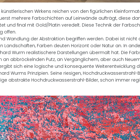
nstlerischen Wirkens reichen von den figürlichen Kleinformate
erst mehrere Farbschichten auf Leinwände aufträgt, diese dan
et und final mit Gold/Platin veredelt. Diese Technik der Farbs
g offen.
nd Wandlung der Abstraktion begriffen werden. Dabei ist nicht 
von Landschaften, Farben deuten Horizont oder Natur an. In and
ard Wurm realistischere Darstellungen übermalt hat. Die Far
en an abbröckelnden Putz, an Vergänglichem, aber auch Neuem
e, ergibt sich eine logische und konsequente Weiterentwicklung 
chard Wurms Prinzipien. Seine riesigen, Hochdruckwasserstrah
iesige abstrakte Hochdruckwasserstrahl-Bilder, schon immer regi