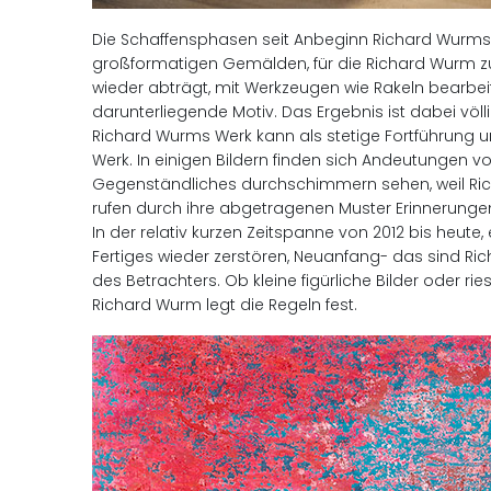
Die Schaffensphasen seit Anbeginn Richard Wurms kü
großformatigen Gemälden, für die Richard Wurm zu
wieder abträgt, mit Werkzeugen wie Rakeln bearbeit
darunterliegende Motiv. Das Ergebnis ist dabei völli
Richard Wurms Werk kann als stetige Fortführung u
Werk. In einigen Bildern finden sich Andeutungen 
Gegenständliches durchschimmern sehen, weil Rich
rufen durch ihre abgetragenen Muster Erinnerung
In der relativ kurzen Zeitspanne von 2012 bis heut
Fertiges wieder zerstören, Neuanfang- das sind Ri
des Betrachters. Ob kleine figürliche Bilder oder r
Richard Wurm legt die Regeln fest.