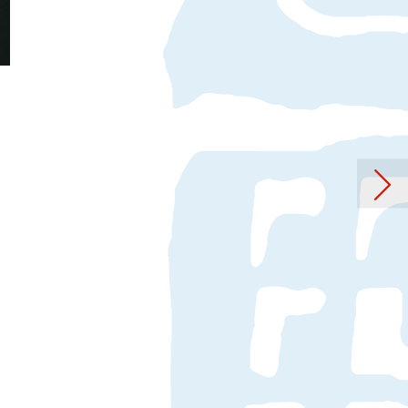
mann: „What’s Your Name?“