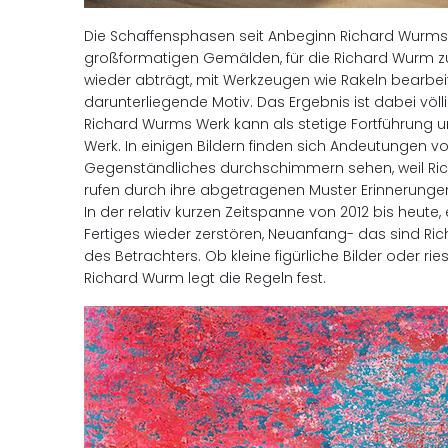
Die Schaffensphasen seit Anbeginn Richard Wurms kü
großformatigen Gemälden, für die Richard Wurm zu
wieder abträgt, mit Werkzeugen wie Rakeln bearbeit
darunterliegende Motiv. Das Ergebnis ist dabei völli
Richard Wurms Werk kann als stetige Fortführung u
Werk. In einigen Bildern finden sich Andeutungen 
Gegenständliches durchschimmern sehen, weil Rich
rufen durch ihre abgetragenen Muster Erinnerung
In der relativ kurzen Zeitspanne von 2012 bis heut
Fertiges wieder zerstören, Neuanfang- das sind Ri
des Betrachters. Ob kleine figürliche Bilder oder r
Richard Wurm legt die Regeln fest.