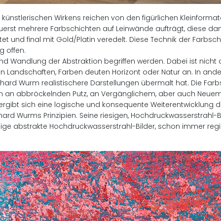
nstlerischen Wirkens reichen von den figürlichen Kleinformate
erst mehrere Farbschichten auf Leinwände aufträgt, diese dan
et und final mit Gold/Platin veredelt. Diese Technik der Farbs
g offen.
nd Wandlung der Abstraktion begriffen werden. Dabei ist nicht 
von Landschaften, Farben deuten Horizont oder Natur an. In and
ard Wurm realistischere Darstellungen übermalt hat. Die Far
en an abbröckelnden Putz, an Vergänglichem, aber auch Neuem
e, ergibt sich eine logische und konsequente Weiterentwicklung 
chard Wurms Prinzipien. Seine riesigen, Hochdruckwasserstrah
iesige abstrakte Hochdruckwasserstrahl-Bilder, schon immer regi