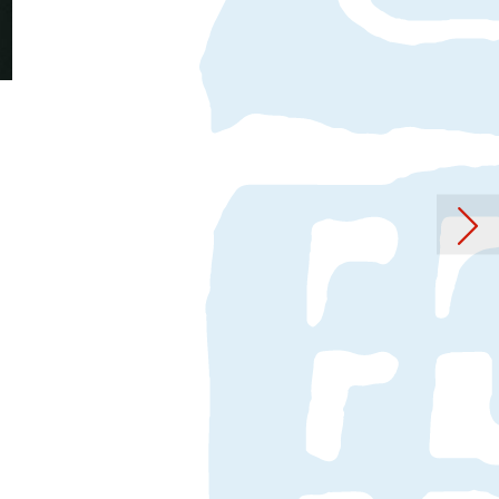
mann: „What’s Your Name?“