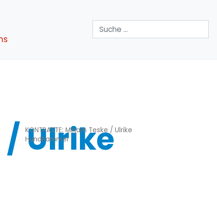
Suchen
ns
/ Ulrike
KONTRASTE: Mirjam Teske / Ulrike
Hundhammer