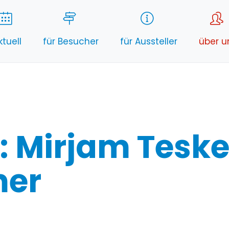
ktuell
für Besucher
für Aussteller
über u
Mirjam Teske 
er