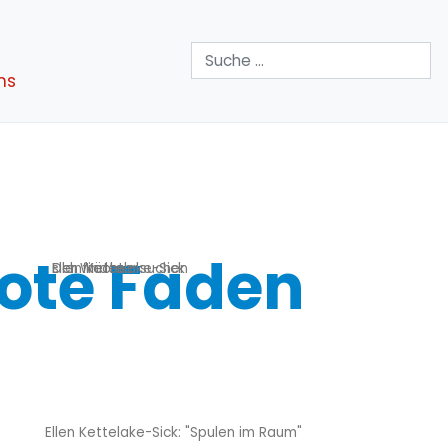
Suchen
ns
rote Faden
sich finden - suchen
Der Wächter
Ellen Kettelake-Sick
Ellen Kettelake-Sick: "Spulen im Raum"