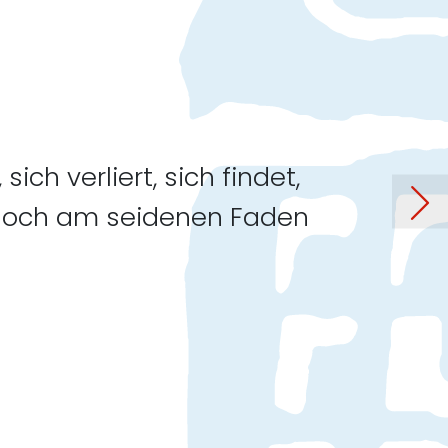
ich verliert, sich findet,
omas Petresy: „Doppelspur"
d doch am seidenen Faden