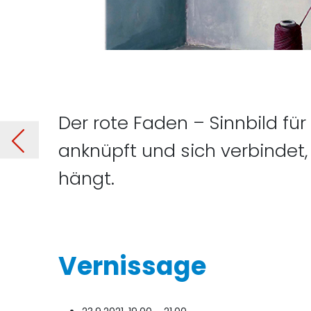
Der rote Faden – Sinnbild für 
ion
Vorheriger Be
anknüpft und sich verbindet
hängt.
Vernissage