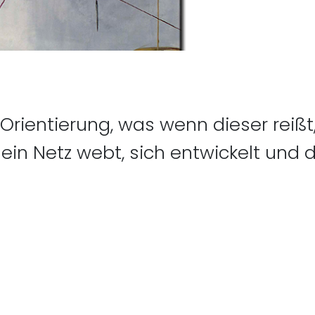
Orientierung, was wenn dieser reißt, s
itrag: Gisela Oberbeck, Th
, ein Netz webt, sich entwickelt un