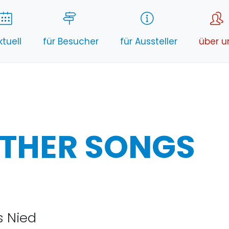
ktuell
für Besucher
für Aussteller
über u
THER SONGS
s Nied