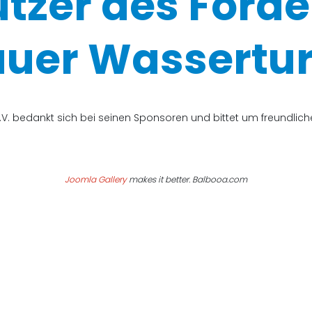
ützer des Förde
uer Wassertur
V. bedankt sich bei seinen Sponsoren und bittet um freundli
Joomla Gallery
makes it better. Balbooa.com