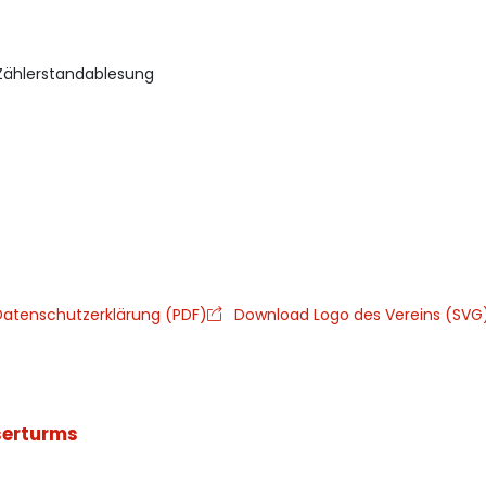
Zählerstandablesung
atenschutzerklärung (PDF)
Download Logo des Vereins (SVG
serturms