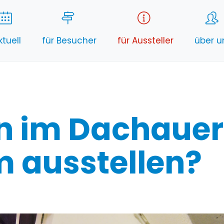
ktuell
für Besucher
für Aussteller
über u
n im Dachauer
 ausstellen?