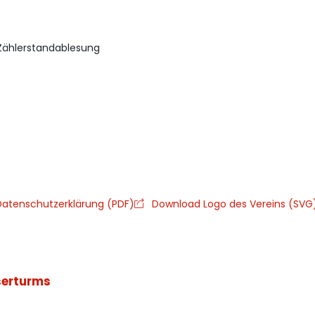
Zählerstandablesung
atenschutzerklärung (PDF)
Download Logo des Vereins (SVG
serturms