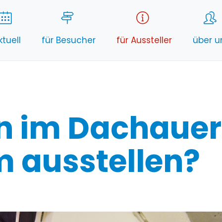
ktuell
für Besucher
für Aussteller
über u
n im Dachauer
 ausstellen?